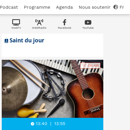
Podcast
Programme
Agenda
Nous soutenir
Fr
WebTV
WebRadio
Facebook
YouTube
Saint du jour
ON AIR
13:40
|
13:55