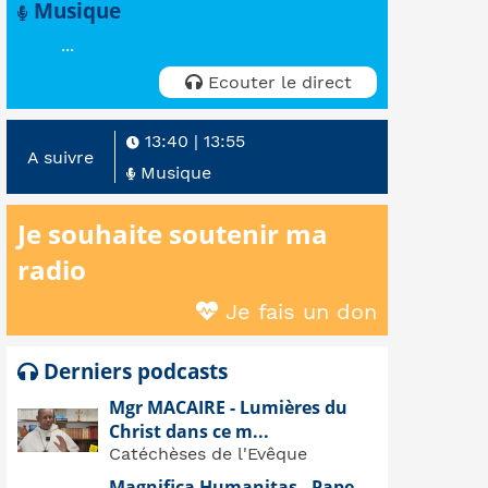
Musique
...
Ecouter le direct
13:40
|
13:55
A suivre
Musique
Je souhaite soutenir ma
radio
Je fais un don
Derniers podcasts
Mgr MACAIRE - Lumières du
Christ dans ce m...
Catéchèses de l'Evêque
Magnifica Humanitas - Pape